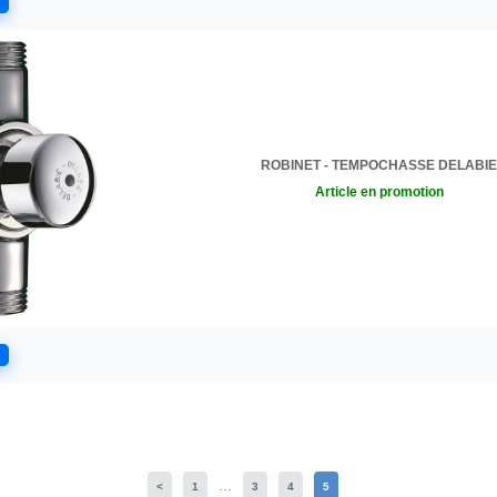
ROBINET - TEMPOCHASSE DELABIE
Article en promotion
...
<
1
3
4
5