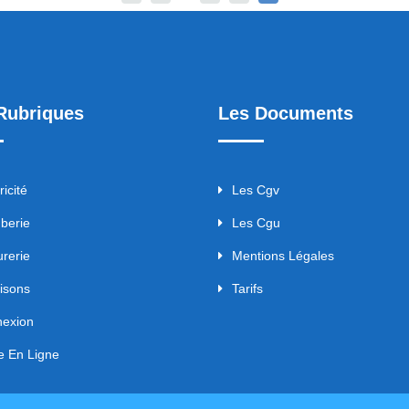
Rubriques
Les Documents
ricité
Les Cgv
berie
Les Cgu
urerie
Mentions Légales
aisons
Tarifs
exion
e En Ligne