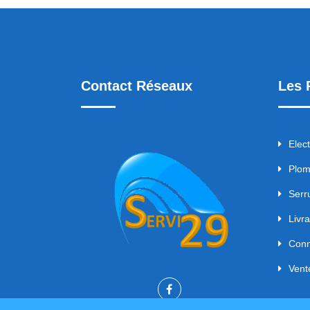
Contact Réseaux
Les 
Elect
Plom
Serr
Livr
Conn
Vent