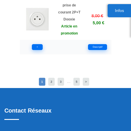
prise de
Infos
courant 2P+T
8,00 €
Dooxie
5,00 €
Article en
promotion
+
Descriptif
...
1
2
3
5
>
Contact Réseaux