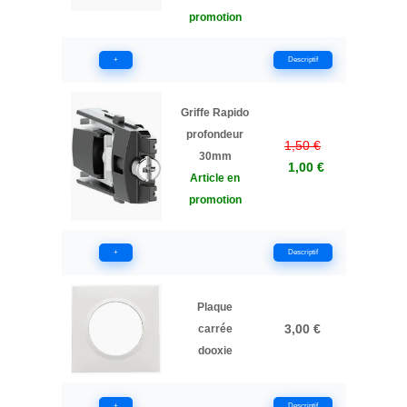
promotion
+
Descriptif
Griffe Rapido
profondeur
1,50 €
30mm
1,00 €
Article en
promotion
+
Descriptif
Plaque
3,00 €
carrée
dooxie
+
Descriptif