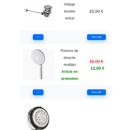
Vidage
25,00 €
lavabo
métal
+
Descriptif
Pomme de
douche
15,00 €
multijet
12,00 €
Article en
promotion
+
Descriptif