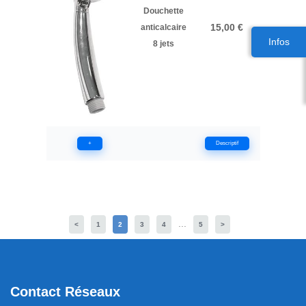
Douchette
15,00 €
anticalcaire
Infos
8 jets
+
Descriptif
...
<
1
2
3
4
5
>
Contact Réseaux